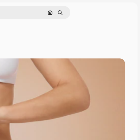
Поиск по изображению
Поиск