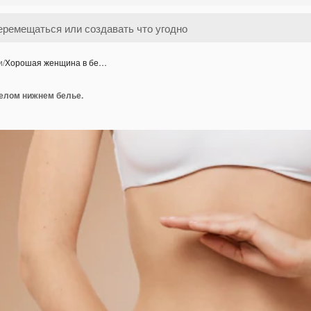
и
/
Хорошая женщина в бе…
елом нижнем белье.