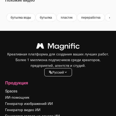
Premium
Premium
Premium
Premium
бутылка воды
бутылка
пластик
переработка
eco
Креативная платформа для создания ваших лучших работ.
Более 1 миллиона подписчиков среди креаторов,
предприятий, агентств и студий.
Pусский
Продукция
Spaces
ИИ-помощник
Генератор изображений ИИ
Генератор видео ИИ
Генератор голоса на основе ИИ