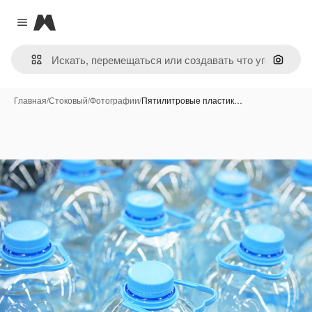
Magnific
Close menu
Поиск 
Главная
/
Стоковый
/
Фотографии
/
Пятилитровые пластик…