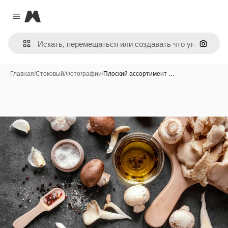
Magnific
Close menu
Поиск 
Главная
/
Стоковый
/
Фотографии
/
Плоский ассортимент …