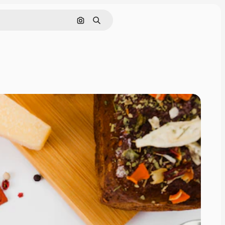
Поиск по изображению
Поиск