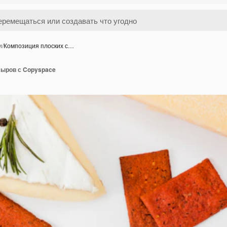
и
/
Композиция плоских с…
сыров с Copyspace