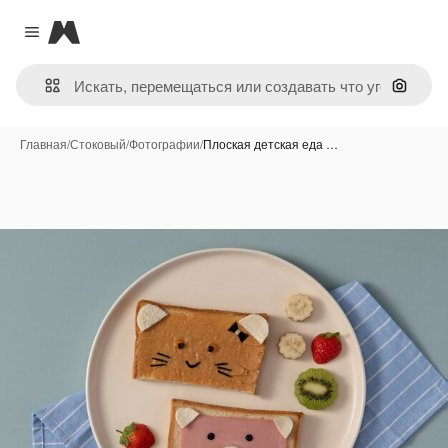
Magnific
Close menu
Поиск 
Главная
/
Стоковый
/
Фотографии
/
Плоская детская еда …