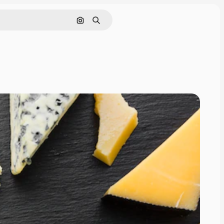
Поиск по изображению
Поиск