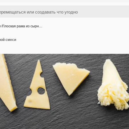
и
/
Плоская рама из сырн…
ной смеси