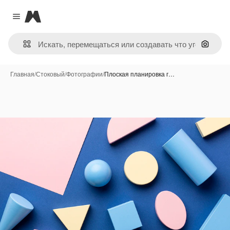
Magnific
Close menu
Поиск 
Главная
/
Стоковый
/
Фотографии
/
Плоская планировка г…