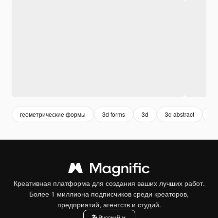
геометрические формы
3d forms
3d
3d abstract
ге
Креативная платформа для создания ваших лучших работ.
Более 1 миллиона подписчиков среди креаторов,
предприятий, агентств и студий.
Pусский