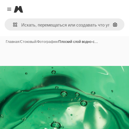
Magnific
Close menu
Поиск 
Главная
/
Стоковый
/
Фотографии
/
Плоский слой водно-с…