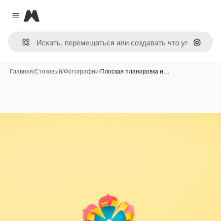
Magnific
Close menu
Поиск 
Главная
/
Стоковый
/
Фотографии
/
Плоская планировка и…