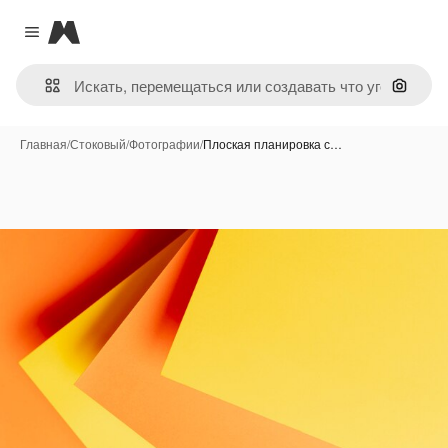
Magnific
Close menu
Поиск 
Главная
/
Стоковый
/
Фотографии
/
Плоская планировка с…