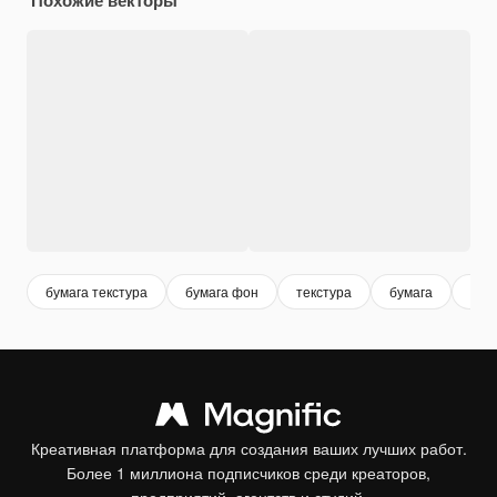
бумага текстура
бумага фон
текстура
бумага
тек
Креативная платформа для создания ваших лучших работ.
Более 1 миллиона подписчиков среди креаторов,
предприятий, агентств и студий.