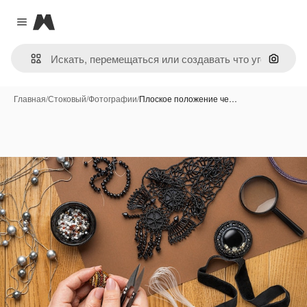
Magnific
Close menu
Поиск 
Главная
/
Стоковый
/
Фотографии
/
Плоское положение че…