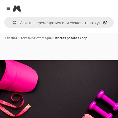
Magnific
Close menu
Поиск 
Главная
/
Стоковый
/
Фотографии
/
Плоская розовая спор…