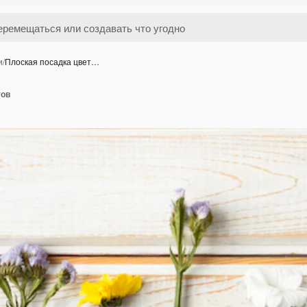
и
/
Плоская посадка цвет…
тов