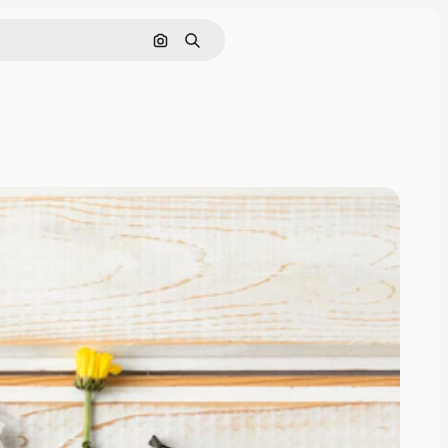
Поиск по изображению
Поиск