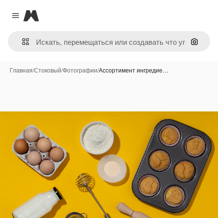
Magnific
Close menu
Поиск 
Главная
/
Стоковый
/
Фотографии
/
Ассортимент ингредие…