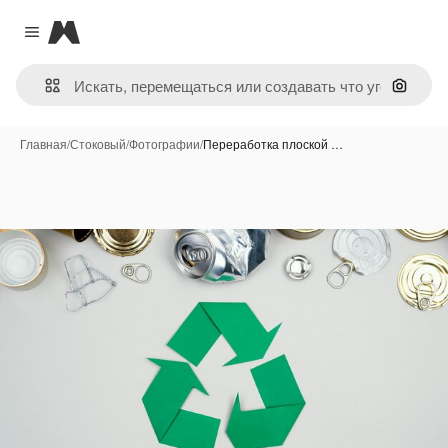
Magnific
Close menu
Поиск 
Главная
/
Стоковый
/
Фотографии
/
Переработка плоской …