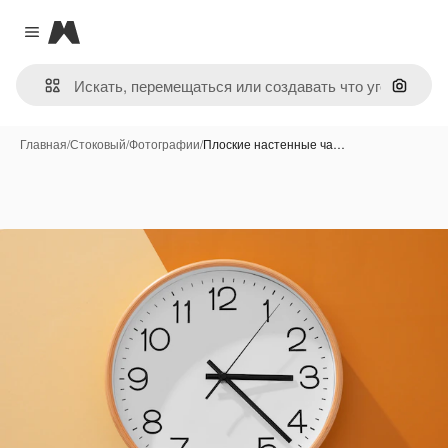
Magnific
Close menu
Поиск 
Главная
/
Стоковый
/
Фотографии
/
Плоские настенные ча…