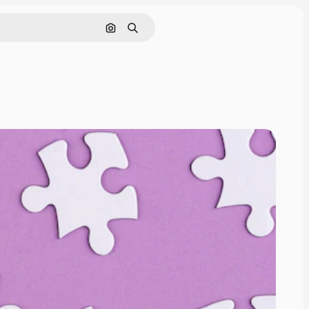
Поиск по изображению
Поиск