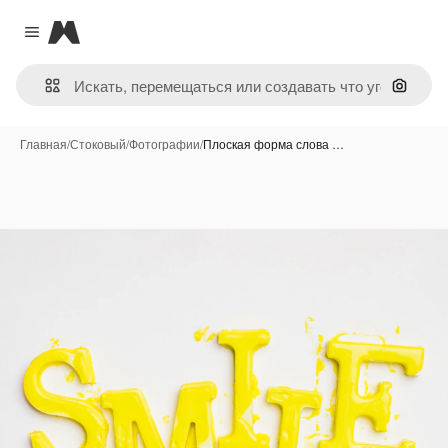
Magnific
Close menu
Поиск 
Главная
/
Стоковый
/
Фотографии
/
Плоская форма слова …