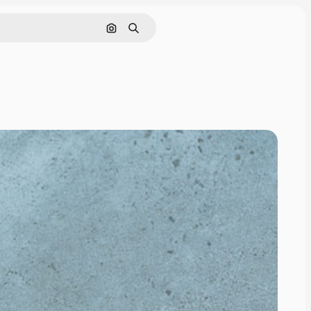
Поиск по изображению
Поиск