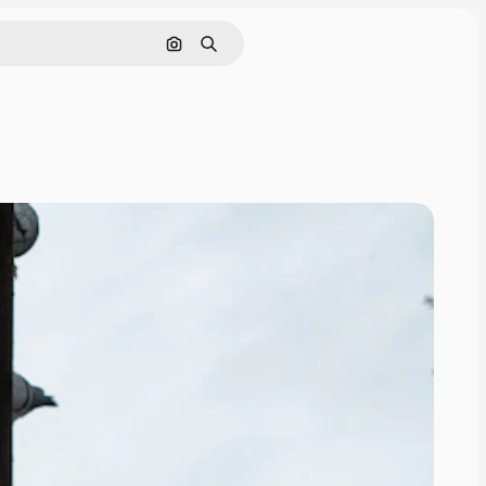
Поиск по изображению
Поиск