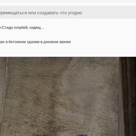
и
/
Стадо голубей, сидящ…
их в бетонном здании в дневное время