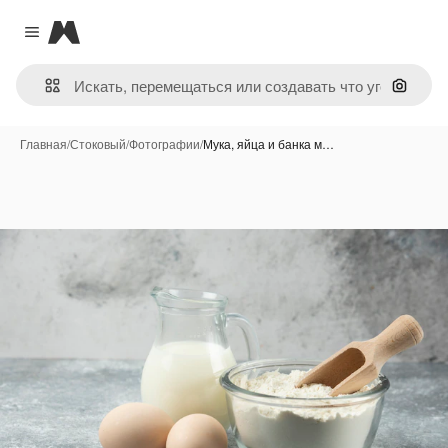
Magnific
Close menu
Поиск 
Главная
/
Стоковый
/
Фотографии
/
Мука, яйца и банка м…