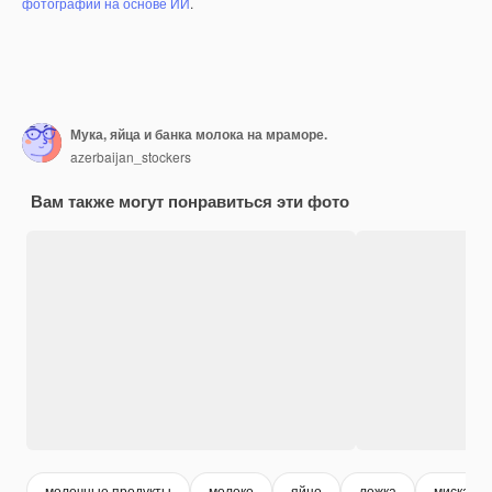
фотографий на основе ИИ
.
Мука, яйца и банка молока на мраморе.
azerbaijan_stockers
Вам также могут понравиться эти фото
молочные продукты
молоко
яйцо
ложка
миска