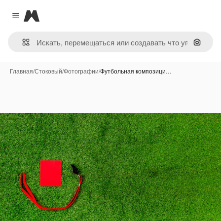
Magnific
Close menu
Поиск 
Главная
/
Стоковый
/
Фотографии
/
Футбольная композици…