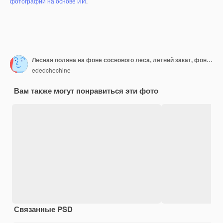
фотографий на основе ИИ
.
Лесная поляна на фоне соснового леса, летний закат, фон голубое небо с облаками. Природный ландшафт
ededchechine
Вам также могут понравиться эти фото
Связанные PSD