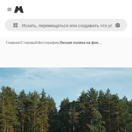
Magnific
Close menu
Поиск 
Главная
/
Стоковый
/
Фотографии
/
Лесная поляна на фон…