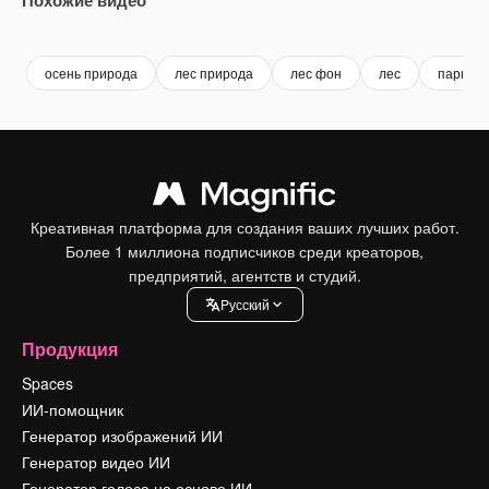
Premium
Premium
Premium
Premium
осень природа
лес природа
лес фон
лес
парк
Креативная платформа для создания ваших лучших работ.
Более 1 миллиона подписчиков среди креаторов,
предприятий, агентств и студий.
Pусский
Продукция
Spaces
ИИ-помощник
Генератор изображений ИИ
Генератор видео ИИ
Генератор голоса на основе ИИ