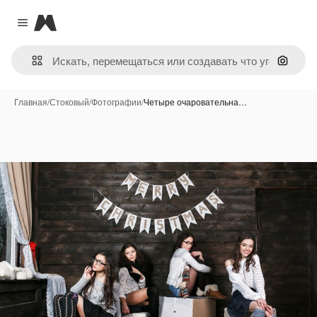
Magnific
Close menu
Поиск 
Главная
/
Стоковый
/
Фотографии
/
Четыре очаровательна…