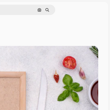
Поиск по изображению
Поиск