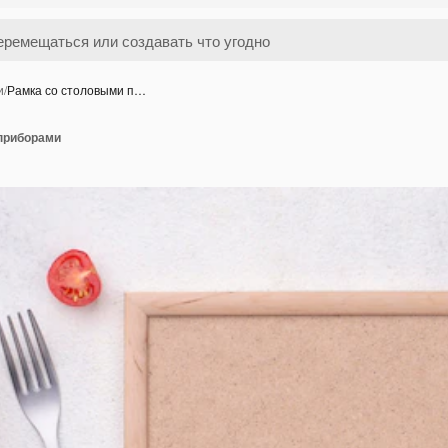
и
/
Рамка со столовыми п…
приборами