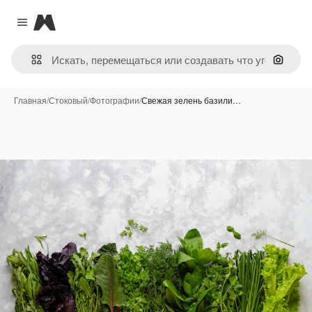
Magnific
Close menu
Поиск 
Главная
/
Стоковый
/
Фотографии
/
Свежая зелень базили…