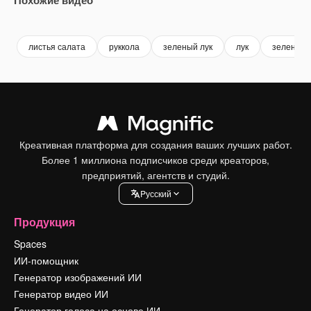
Premium
Premium
Premium
Premium
листья салата
руккола
зеленый лук
лук
зеленые 
Креативная платформа для создания ваших лучших работ.
Более 1 миллиона подписчиков среди креаторов,
предприятий, агентств и студий.
Pусский
Продукция
Spaces
ИИ-помощник
Генератор изображений ИИ
Генератор видео ИИ
Генератор голоса на основе ИИ