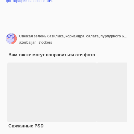
фотографий на основе ИИ
.
Свежая зелень базилика, кориандра, салата, пурпурного базилика, горного кориандра, укропа, зеленого лука в пластиковых коробках на сером бетоне
azerbaijan_stockers
Вам также могут понравиться эти фото
Связанные PSD