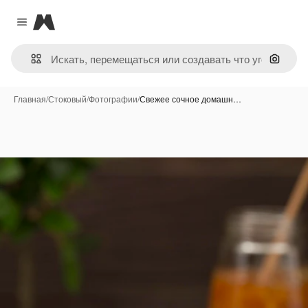
Magnific
Close menu
Поиск 
Главная
/
Стоковый
/
Фотографии
/
Свежее сочное домашн…