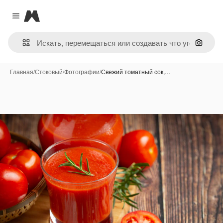
Magnific
Close menu
Поиск 
Главная
/
Стоковый
/
Фотографии
/
Свежий томатный сок,…