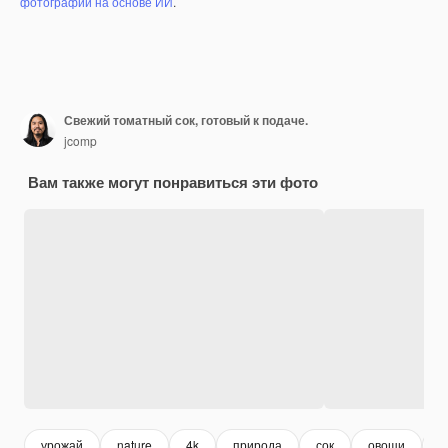
фотографий на основе ИИ
.
Свежий томатный сок, готовый к подаче.
jcomp
Вам также могут понравиться эти фото
урожай
nature
4k
природа
сок
овощи
н