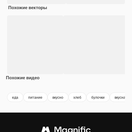
Похожие векторы
Похожие видео
Premium
Premium
Premium
Premium
еда
питание
вкусно
хлеб
булочки
вкусная е