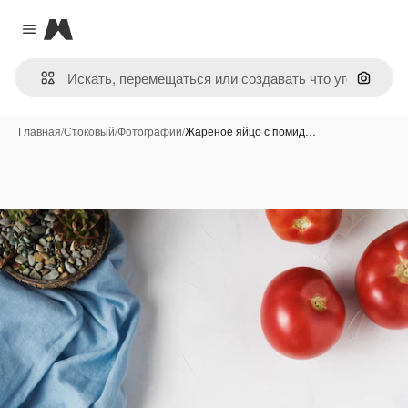
Magnific
Close menu
Поиск 
Главная
/
Стоковый
/
Фотографии
/
Жареное яйцо с помид…