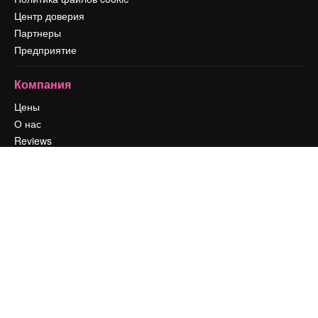
Центр доверия
Партнеры
Предприятие
Компания
Цены
О нас
Reviews
Вакансии
Поиск тенденций
Блог
События
Slidesgo
Продайте свой контент
Помещение для прессы
Ищете magnific.ai
Связаться с нами