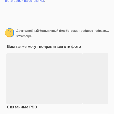
фотографий на основе ИИ
.
Дружелюбный больничный флеботомист собирает образец крови у пациента в лаборатории Подготовка к анализу крови женщиной-врачом в медицинской форме на столе в белой яркой комнате
stefamerpik
Вам также могут понравиться эти фото
Связанные PSD