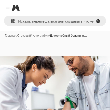
Magnific
Close menu
Поиск 
Главная
/
Стоковый
/
Фотографии
/
Дружелюбный больничн…