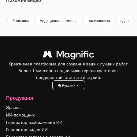
Premium
Premium
Сгенерировано с помощью ИИ
Premium
Premium
больница
медицинская помощь
поликлиника
здравоо
Креативная платформа для создания ваших лучших работ.
Более 1 миллиона подписчиков среди креаторов,
предприятий, агентств и студий.
Pусский
Продукция
Spaces
ИИ-помощник
Генератор изображений ИИ
Генератор видео ИИ
Генератор голоса на основе ИИ