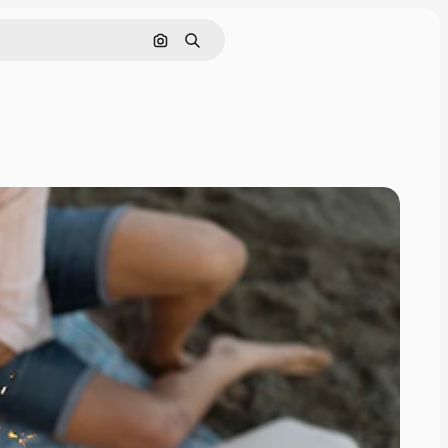
Поиск по изображению
Поиск