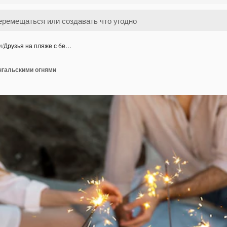
и
/
Друзья на пляже с бе…
нгальскими огнями