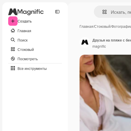
Создать
Главная
/
Стоковый
/
Фотографи
Главная
Поиск
Друзья на пляже с бе
magnific
Стоковый
Посмотреть
Все инструменты