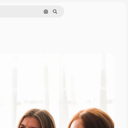
Поиск по изображению
Поиск