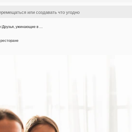
и
/
Друзья, ужинающие в …
 ресторане