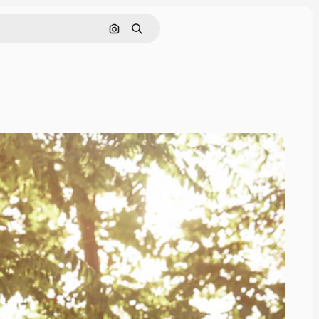
Поиск по изображению
Поиск