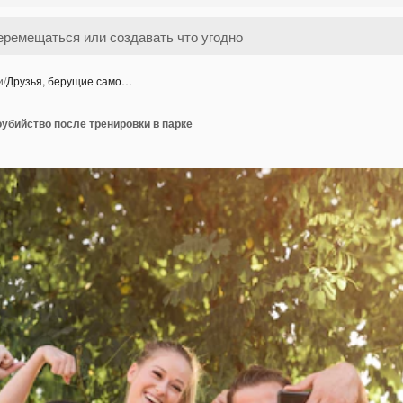
и
/
Друзья, берущие само…
убийство после тренировки в парке