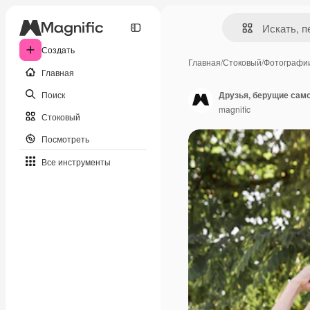
Создать
Главная
/
Стоковый
/
Фотографи
Главная
Поиск
Друзья, берущие само
magnific
Стоковый
Посмотреть
Все инструменты