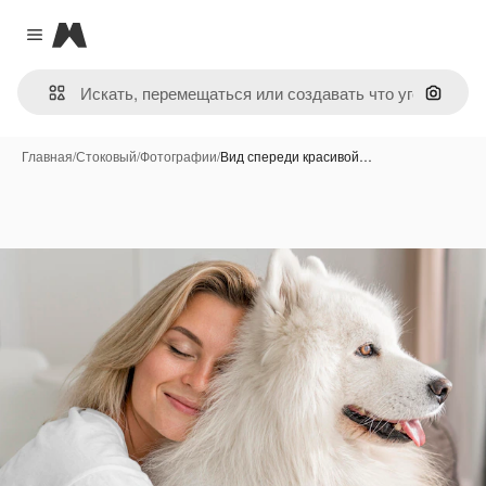
Magnific
Close menu
Поиск 
Главная
/
Стоковый
/
Фотографии
/
Вид спереди красивой…