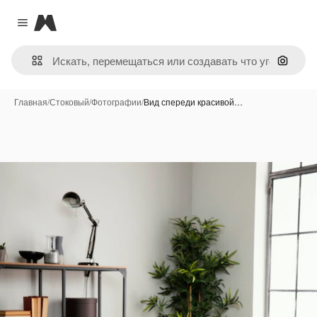
Magnific
Close menu
Поиск 
Главная
/
Стоковый
/
Фотографии
/
Вид спереди красивой…