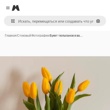
Magnific
Close menu
Поиск 
Главная
/
Стоковый
/
Фотографии
/
Букет тюльпанов в ва…