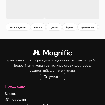
весна цветы
весна
цветы
букет
цветение
цв
Креативная платформа для создания ваших лучших работ.
Более 1 миллиона подписчиков среди креаторов,
предприятий, агентств и студий.
Pусский
Продукция
Spaces
ИИ-помощник
Генератор изображений ИИ