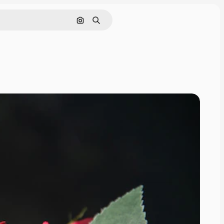
Поиск по изображению
Поиск