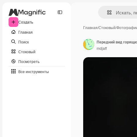
Создать
Главная
/
Стоковый
/
Фотографи
Главная
Поиск
Передний вид горящих
mdjaff
Стоковый
Посмотреть
Все инструменты