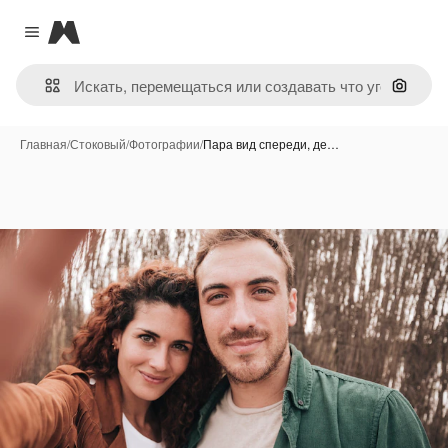
Magnific
Close menu
Поиск 
Главная
/
Стоковый
/
Фотографии
/
Пара вид спереди, де…