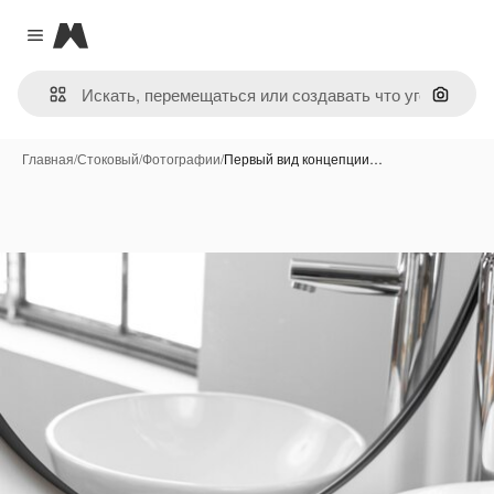
Magnific
Close menu
Поиск 
Главная
/
Стоковый
/
Фотографии
/
Первый вид концепции…