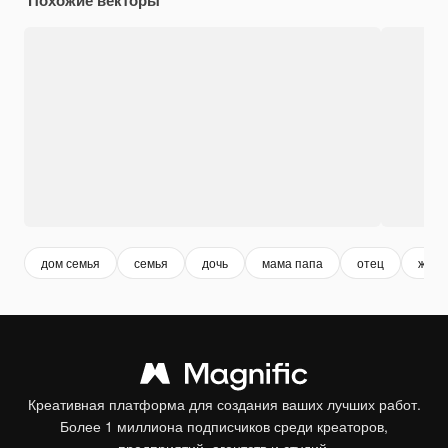
дом семья
семья
дочь
мама папа
отец
женщ
Креативная платформа для создания ваших лучших работ.
Более 1 миллиона подписчиков среди креаторов,
предприятий, агентств и студий.