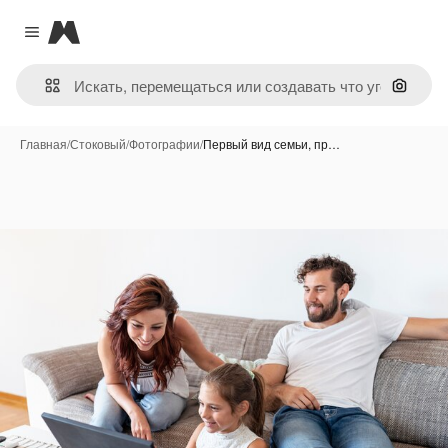
Magnific
Close menu
Поиск 
Главная
/
Стоковый
/
Фотографии
/
Первый вид семьи, пр…