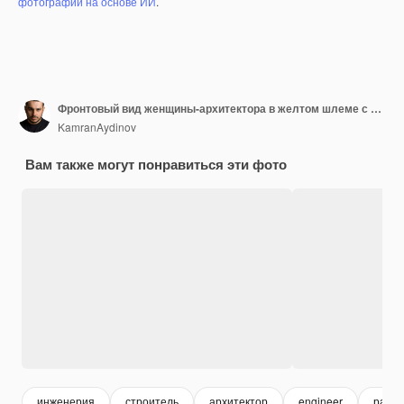
фотографий на основе ИИ
.
Фронтовый вид женщины-архитектора в желтом шлеме с планом на синем
KamranAydinov
Вам также могут понравиться эти фото
инженерия
строитель
архитектор
engineer
работ