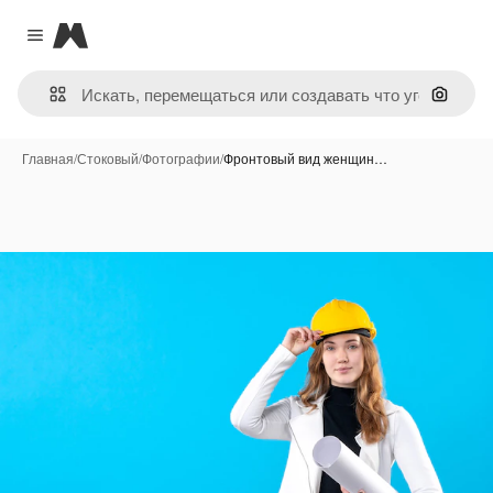
Magnific
Close menu
Поиск 
Главная
/
Стоковый
/
Фотографии
/
Фронтовый вид женщин…