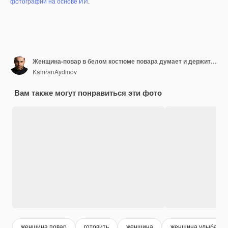
фотографий на основе ИИ
.
Женщина-повар в белом костюме повара думает и держит белый знак на зеленой стене
KamranAydinov
Вам также могут понравиться эти фото
женщина повар
готовить
женщина
женщина улыбаетс