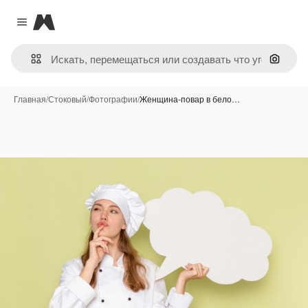
Magnific
Close menu
Поиск 
Главная
/
Стоковый
/
Фотографии
/
Женщина-повар в бело…