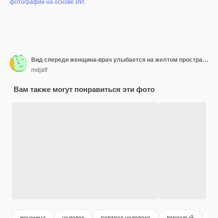
фотографий на основе ИИ
.
Вид спереди женщина-врач улыбается на желтом пространстве
mdjaff
Вам также могут понравиться эти фото
женщина
человек
портрет человека
взрослый
лю