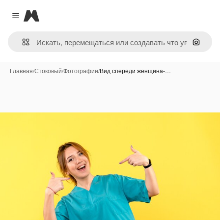
Magnific
Close menu
Поиск 
Главная
/
Стоковый
/
Фотографии
/
Вид спереди женщина-…