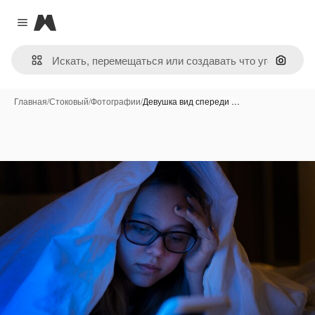
Magnific
Close menu
Поиск 
Главная
/
Стоковый
/
Фотографии
/
Девушка вид спереди …