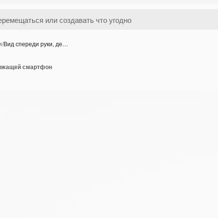
и
/
Вид спереди руки, де…
ержащей смартфон