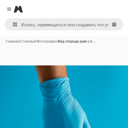
Magnific
Close menu
Поиск 
Главная
/
Стоковый
/
Фотографии
/
Вид спереди руки с п…