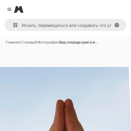
Magnific
Close menu
Поиск 
Главная
/
Стоковый
/
Фотографии
/
Вид спереди руки в м…