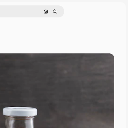
Поиск по изображению
Поиск