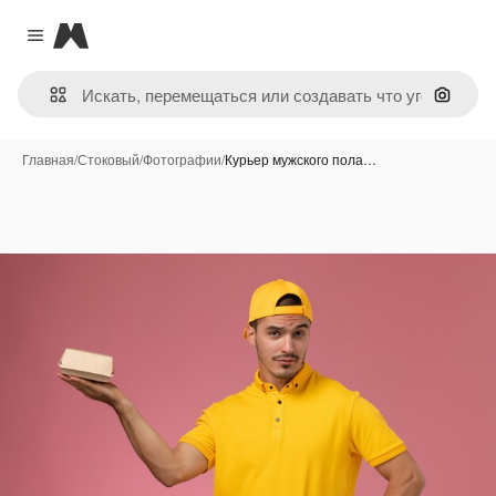
Magnific
Close menu
Поиск 
Главная
/
Стоковый
/
Фотографии
/
Курьер мужского пола…