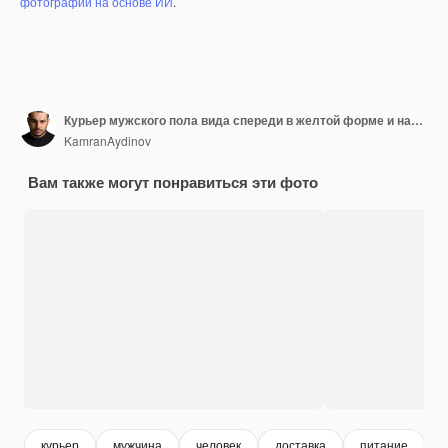
фотографий на основе ИИ
.
Курьер мужского пола вида спереди в желтой форме и накидке держит небольшой пакет еды доставки на розовом фоне.
KamranAydinov
Вам также могут понравиться эти фото
курьер
мужчина
человек
доставка
питание